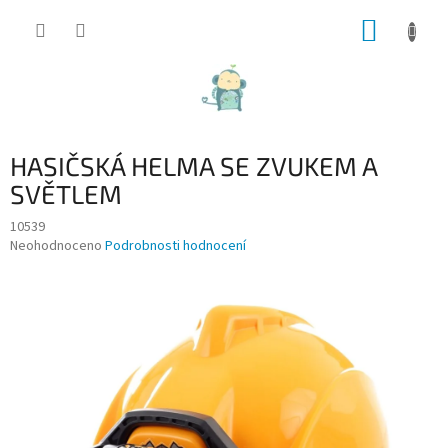
Přejít
NÁKUP
na
obsah
KOŠÍK
HASIČSKÁ HELMA SE ZVUKEM A
SVĚTLEM
10539
Průměrné
Neohodnoceno
Podrobnosti hodnocení
hodnocení
produktu
je
0,0
z
5
hvězdiček.