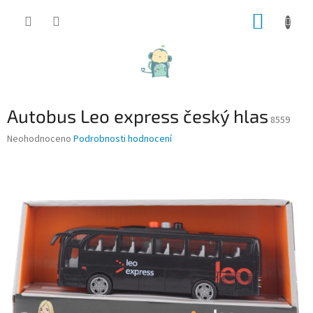
Přejít
NÁKUP
na
obsah
KOŠÍK
Autobus Leo express český hlas
8559
Průměrné
Neohodnoceno
Podrobnosti hodnocení
hodnocení
produktu
je
0,0
z
5
hvězdiček.