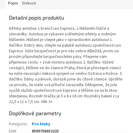
Popis
Diskuze
Detailní popis produktu
Dětský autobus s licencí Leo Express, s hlášením řidiče a
stevardky. Autobus je vybaven světelnými efekty a známým
hlášením. Hlášení je stejné jako v opravdovém autobusu! 1.
tlačítko: Dobrý den, vítejte na palubě autobusu společnosti Leo
Express. Vaše bezpečnost je pro nás velice důležitá, proto se
prosím připoutejte bezpečnostními pásy. Přejeme vám
příjemnou cestu. + zvuk motoru autobusu 2. tlačítko: Vážení
cestující, blížíme se do stanice Praha, která je přestupní stanicí
na naše navazující vlaková spojení ve směru Ostrava a Košice. 3.
tlačítko: Dámy a pánové, dorazili jsme do cílové stanice. Ujistěte
se prosím, že máte svá příruční zavazadla. Děkujeme, že jste
využili služeb společnosti Leo Express a těšíme se na brzkou
shledanou. Rozměr hračky je 5 x 4 x 16 cm. Rozměry balení cca
22,5 x 11 x 7,5 cm. Věk 3+
Doplňkové parametry
Kategorie
:
Pro kluky
EAN
:
8590756032223