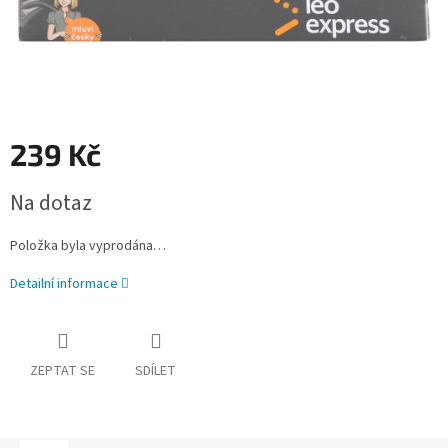
239 Kč
Měrná
Na dotaz
cena:
Položka byla vyprodána…
Detailní informace
ZEPTAT SE
SDÍLET