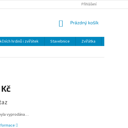
Přihlášení
NÁKUPNÍ
Prázdný košík
KOŠÍK
kčních hrdinů i zvířátek
Stavebnice
Zvířátka
Plyš
H
 Kč
taz
byla vyprodána…
informace