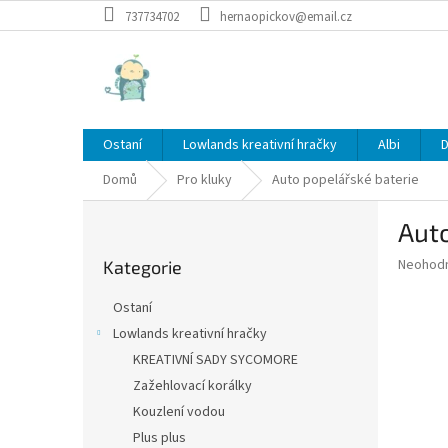
Přejít
737734702
hernaopickov@email.cz
na
obsah
Ostaní
Lowlands kreativní hračky
Albi
D
Domů
Pro kluky
Auto popelářské baterie
P
Auto
o
Přeskočit
s
Průměr
Neohod
Kategorie
kategorie
t
hodnoce
r
produkt
Ostaní
a
je
Lowlands kreativní hračky
0,0
n
z
KREATIVNÍ SADY SYCOMORE
n
5
í
Zažehlovací korálky
hvězdič
p
Kouzlení vodou
a
Plus plus