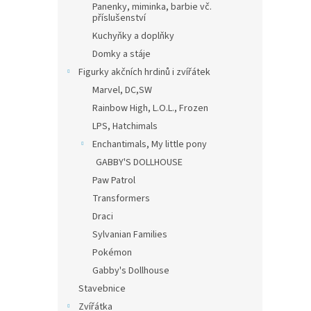
Panenky, miminka, barbie vč.
příslušenství
Kuchyňky a doplňky
Domky a stáje
Figurky akčních hrdinů i zvířátek
Marvel, DC,SW
Rainbow High, L.O.L., Frozen
LPS, Hatchimals
Enchantimals, My little pony
GABBY'S DOLLHOUSE
Paw Patrol
Transformers
Draci
Sylvanian Families
Pokémon
Gabby's Dollhouse
Stavebnice
Zvířátka