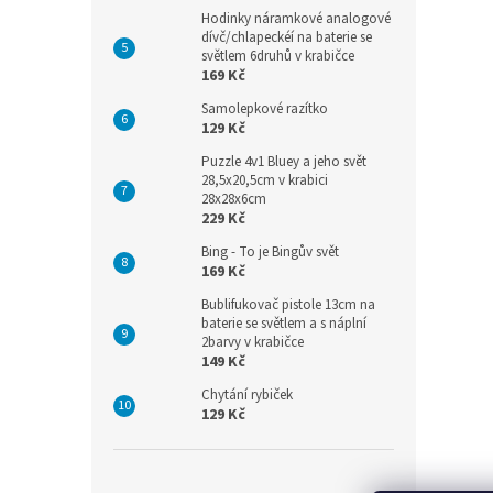
Hodinky náramkové analogové
dívč/chlapeckéí na baterie se
světlem 6druhů v krabičce
169 Kč
Samolepkové razítko
129 Kč
Puzzle 4v1 Bluey a jeho svět
28,5x20,5cm v krabici
28x28x6cm
229 Kč
Bing - To je Bingův svět
169 Kč
Bublifukovač pistole 13cm na
baterie se světlem a s náplní
2barvy v krabičce
149 Kč
Chytání rybiček
129 Kč