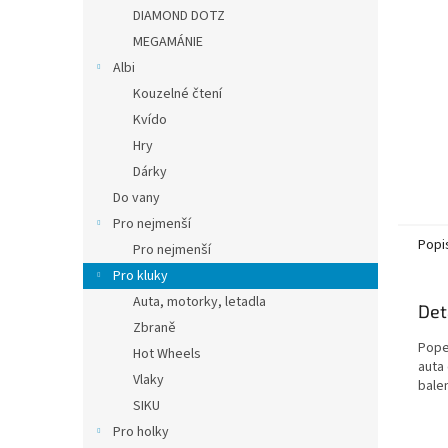
n
DIAMOND DOTZ
e
MEGAMÁNIE
l
Albi
Kouzelné čtení
Kvído
Hry
Dárky
Do vany
Pro nejmenší
Popi
Pro nejmenší
Pro kluky
Auta, motorky, letadla
Det
Zbraně
Popel
Hot Wheels
auta 
Vlaky
balen
SIKU
Pro holky