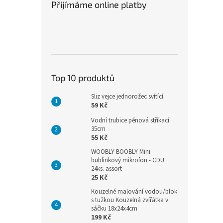
Přijímáme online platby
Top 10 produktů
Sliz vejce jednorožec svítící
59 Kč
Vodní trubice pěnová stříkací
35cm
55 Kč
WOOBLY BOOBLY Mini
bublinkový mikrofon - CDU
24ks. assort
25 Kč
Kouzelné malování vodou/blok
s tužkou Kouzelná zvířátka v
sáčku 18x24x4cm
199 Kč