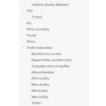
Schleich, Bayala, Bullyland
Plyš
TY plyš
Hry
Párty a kostýmy
Puzzle
Dřevo
Podle dodavatele
Blackfire hry a ostaní
Rappa hračky, kostými a jiné
Jacquelyn vlasové doplňky
Alltoys Bambule
EFKO hračky
Mikro hračky
MPK hračky
Wiky hračky
TAŠKA