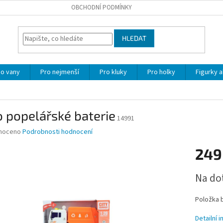
OBCHODNÍ PODMÍNKY
HLEDAT
o vany
Pro nejmenší
Pro kluky
Pro holky
Figurky a
 popelářské baterie
14991
né
noceno
Podrobnosti hodnocení
ní
249
u
Měrná
Na do
cena:
ek.
Položka 
Detailní 