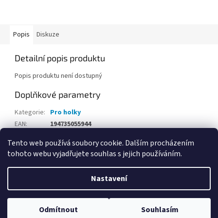
Popis
Diskuze
Detailní popis produktu
Popis produktu není dostupný
Doplňkové parametry
Kategorie
:
Pro holky
EAN
:
194735055944
Tento web používá soubory cookie. Dalším procházením
Z
tohoto webu vyjadřujete souhlas s jejich používáním.
á
Vytvořil Shoptet
p
Nastavení
a
t
Copyright 2026
Hračky Opičkov Poděbrady
. Všechna práva
í
Odmítnout
Souhlasím
vyhrazena.
Upravit nastavení cookies