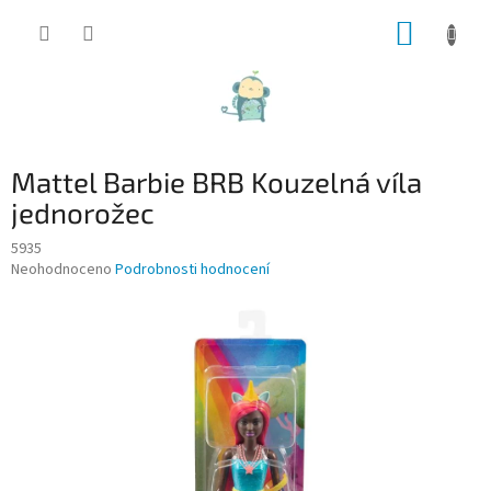
Přejít
NÁKUP
na
obsah
KOŠÍK
Mattel Barbie BRB Kouzelná víla
jednorožec
5935
Průměrné
Neohodnoceno
Podrobnosti hodnocení
hodnocení
produktu
je
0,0
z
5
hvězdiček.