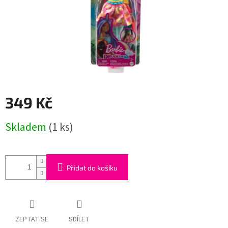
349 Kč
Měrná
Skladem
(1 ks)
cena:
Přidat do košíku
ZEPTAT SE
SDÍLET