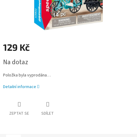
129 Kč
Měrná
Na dotaz
cena:
Položka byla vyprodána…
Detailní informace
ZEPTAT SE
SDÍLET