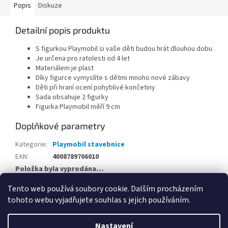
Popis
Diskuze
Detailní popis produktu
S figurkou Playmobil si vaše děti budou hrát dlouhou dobu
Je určena pro ratolesti od 4 let
Materiálem je plast
Díky figurce vymyslíte s dětmi mnoho nové zábavy
Děti při hraní ocení pohyblivé končetiny
Sada obsahuje 2 figurky
Figurka Playmobil měří 9 cm
Doplňkové parametry
Kategorie
:
Playmobil stavebnice
EAN
:
4008789706010
Položka byla vyprodána…
Tento web používá soubory cookie. Dalším procházením
Z
tohoto webu vyjadřujete souhlas s jejich používáním.
á
Vytvořil Shoptet
p
Nastavení