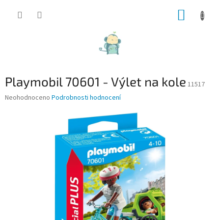
Přejít
NÁKUP
na
obsah
KOŠÍK
Playmobil 70601 - Výlet na kole
11517
Průměrné
Neohodnoceno
Podrobnosti hodnocení
hodnocení
produktu
je
0,0
z
5
hvězdiček.