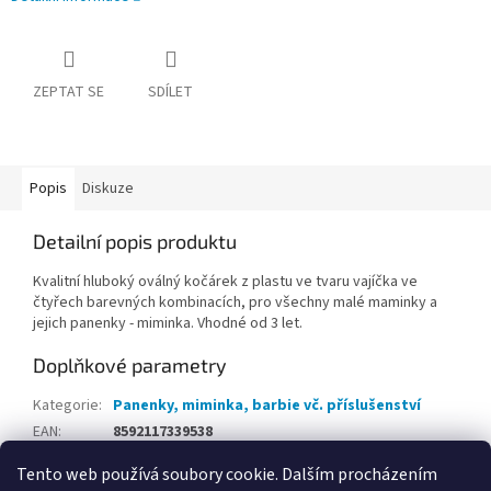
ZEPTAT SE
SDÍLET
Popis
Diskuze
Detailní popis produktu
Kvalitní hluboký oválný kočárek z plastu ve tvaru vajíčka ve
čtyřech barevných kombinacích, pro všechny malé maminky a
jejich panenky - miminka. Vhodné od 3 let.
Doplňkové parametry
Kategorie
:
Panenky, miminka, barbie vč. příslušenství
EAN
:
8592117339538
Tento web používá soubory cookie. Dalším procházením