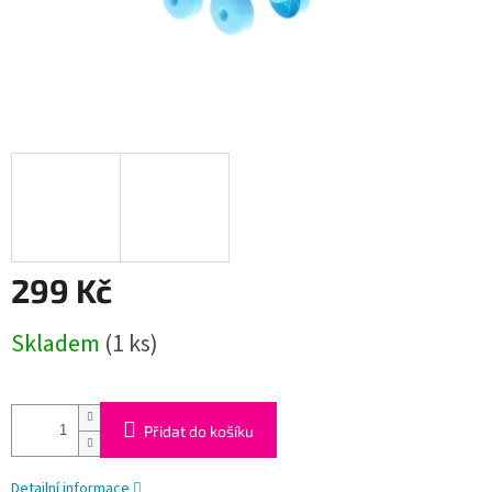
299 Kč
Měrná
Skladem
(1 ks)
cena:
Přidat do košíku
Detailní informace