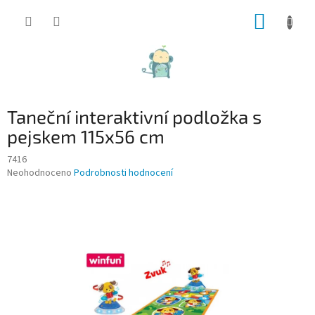
Přejít
NÁKUP
na
obsah
KOŠÍK
Taneční interaktivní podložka s
pejskem 115x56 cm
7416
Průměrné
Neohodnoceno
Podrobnosti hodnocení
hodnocení
produktu
je
0,0
z
5
hvězdiček.