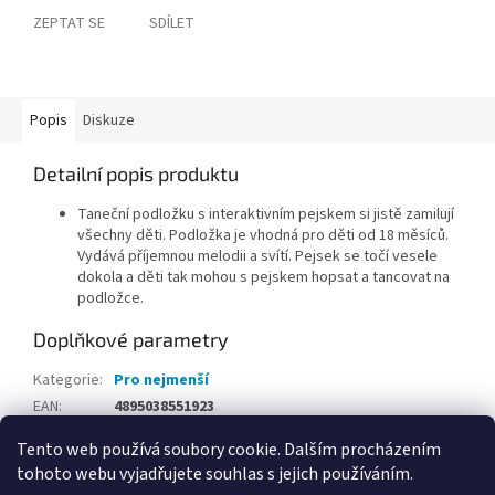
ZEPTAT SE
SDÍLET
Popis
Diskuze
Detailní popis produktu
Taneční podložku s interaktivním pejskem si jistě zamilují
všechny děti. Podložka je vhodná pro děti od 18 měsíců.
Vydává příjemnou melodii a svítí. Pejsek se točí vesele
dokola a děti tak mohou s pejskem hopsat a tancovat na
podložce.
Doplňkové parametry
Kategorie
:
Pro nejmenší
EAN
:
4895038551923
Tento web používá soubory cookie. Dalším procházením
Z
tohoto webu vyjadřujete souhlas s jejich používáním.