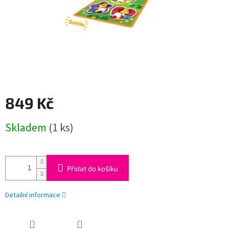
849 Kč
Měrná
Skladem
(1 ks)
cena:
Přidat do košíku
Detailní informace