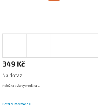
349 Kč
Měrná
Na dotaz
cena:
Položka byla vyprodána…
Detailní informace