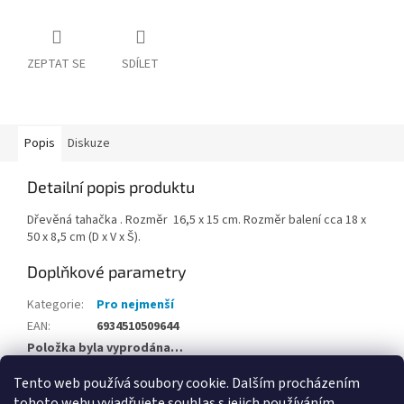
ZEPTAT SE
SDÍLET
Popis
Diskuze
Detailní popis produktu
Dřevěná tahačka . Rozměr 16,5 x 15 cm. Rozměr balení cca 18 x
50 x 8,5 cm (D x V x Š).
Doplňkové parametry
Kategorie
:
Pro nejmenší
EAN
:
6934510509644
Položka byla vyprodána…
Tento web používá soubory cookie. Dalším procházením
Z
tohoto webu vyjadřujete souhlas s jejich používáním.