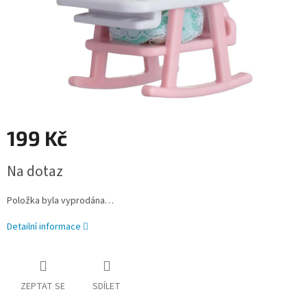
199 Kč
Měrná
Na dotaz
cena:
Položka byla vyprodána…
Detailní informace
ZEPTAT SE
SDÍLET