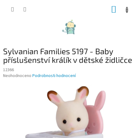
Přejít
NÁKUP
na
obsah
KOŠÍK
Sylvanian Families 5197 - Baby
příslušenství králík v dětské židličce
12366
Průměrné
Neohodnoceno
Podrobnosti hodnocení
hodnocení
produktu
je
0,0
z
5
hvězdiček.