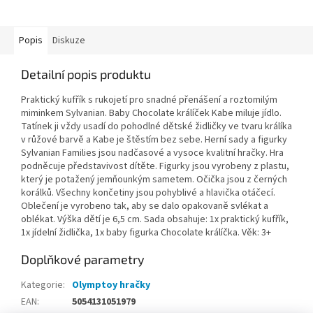
Popis
Diskuze
Detailní popis produktu
Praktický kufřík s rukojetí pro snadné přenášení a roztomilým
miminkem Sylvanian. Baby Chocolate králíček Kabe miluje jídlo.
Tatínek ji vždy usadí do pohodlné dětské židličky ve tvaru králíka
v růžové barvě a Kabe je štěstím bez sebe. Herní sady a figurky
Sylvanian Families jsou nadčasové a vysoce kvalitní hračky. Hra
podněcuje představivost dítěte. Figurky jsou vyrobeny z plastu,
který je potažený jemňounkým sametem. Očička jsou z černých
korálků. Všechny končetiny jsou pohyblivé a hlavička otáčecí.
Oblečení je vyrobeno tak, aby se dalo opakovaně svlékat a
oblékat. Výška dětí je 6,5 cm. Sada obsahuje: 1x praktický kufřík,
1x jídelní židlička, 1x baby figurka Chocolate králíčka. Věk: 3+
Doplňkové parametry
Kategorie
:
Olymptoy hračky
EAN
:
5054131051979