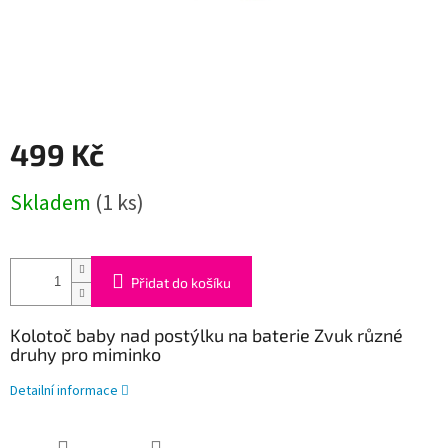
499 Kč
Měrná
Skladem
(1 ks)
cena:
Přidat do košíku
Kolotoč baby nad postýlku na baterie Zvuk různé
druhy pro miminko
Detailní informace