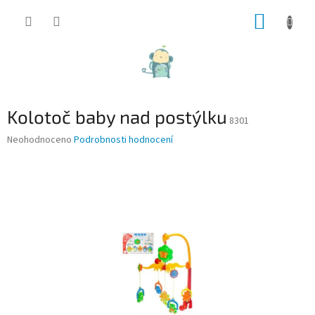
Přejít
NÁKUP
na
obsah
KOŠÍK
Kolotoč baby nad postýlku
8301
Průměrné
Neohodnoceno
Podrobnosti hodnocení
hodnocení
produktu
je
0,0
z
5
hvězdiček.