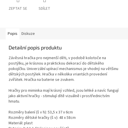
ZEPTAT SE
SDÍLET
Popis
Diskuze
Detailní popis produktu
Závěsná hračka pro nejmenší děti, v podobě kolotoče na
postýlku, je krásnou a praktickou dekorací do dětského
pokojíčku. Univerzální upínací mechanismus je vhodný na většinu
dětských postýlek. Hračka v několika vriantách provedení
zvířátek. Hračka na baterie se zvukem.
Hračky pro miminka mají krásný vzhled, jsou lehké a navíc fungují
jako aktivní hračky - stimulují dítě vizuálně i prostřednictvím
hmatu.
Rozměry balení (š v h): 53,5 x 37 x 6cm
Rozměry dětské hračky (š v): 48 x 58cm
Materiál: plast