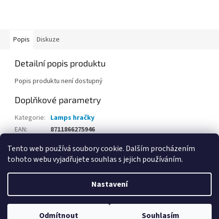
Popis
Diskuze
Detailní popis produktu
Popis produktu není dostupný
Doplňkové parametry
Kategorie
:
Lamps hračky
EAN
:
8711866275946
Tento web používá soubory cookie. Dalším procházením
Z
tohoto webu vyjadřujete souhlas s jejich používáním.
á
Vytvořil Shoptet
p
Nastavení
a
t
Copyright 2026
Hračky Opičkov Poděbrady
. Všechna práva
í
Odmítnout
Souhlasím
vyhrazena.
Upravit nastavení cookies