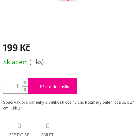
199 Kč
Měrná
Skladem
(1 ks)
cena:
Přidat do košíku
Spací vak pro panenky o velikosti cca 45 cm. Rozměry balení cca 51 x 27
cm. Věk 2+
ZEPTAT SE
SDÍLET