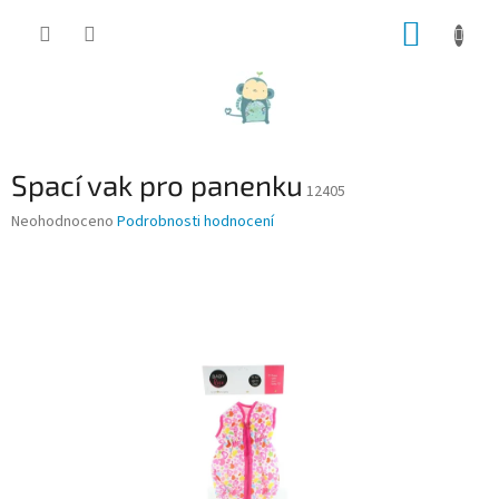
Přejít
NÁKUP
na
obsah
KOŠÍK
Spací vak pro panenku
12405
Průměrné
Neohodnoceno
Podrobnosti hodnocení
hodnocení
produktu
je
0,0
z
5
hvězdiček.