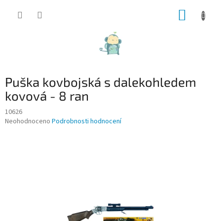
Přejít
NÁKUP
na
obsah
KOŠÍK
Puška kovbojská s dalekohledem
kovová - 8 ran
10626
Průměrné
Neohodnoceno
Podrobnosti hodnocení
hodnocení
produktu
je
0,0
z
5
hvězdiček.