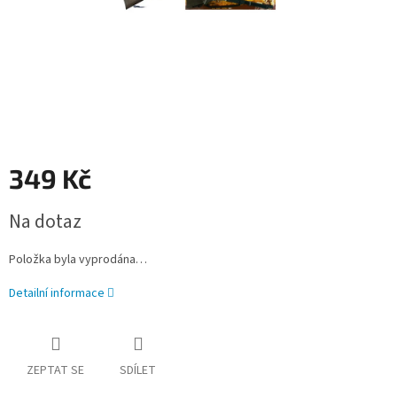
349 Kč
Měrná
Na dotaz
cena:
Položka byla vyprodána…
Detailní informace
ZEPTAT SE
SDÍLET