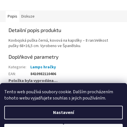
Popis
Diskuze
Detailní popis produktu
Kovbojská puška černá, kovová na kapslíky – 8 ran.Velikost
pušky 68×16,5 cm. Vyrobeno ve Španělsku.
Doplňkové parametry
Kategorie
:
Lamps hračky
EAN
:
8410982110406
Položka byla vyprodána…
Tento web používá soubory cookie. Dalším procházením
Z
tohoto webu vyjadřujete souhlas s jejich používáním.
á
Vytvořil Shoptet
p
Nastavení
a
t
Copyright 2026
Hračky Opičkov Poděbrady
. Všechna práva