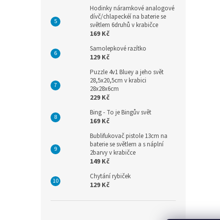
Hodinky náramkové analogové
dívč/chlapeckéí na baterie se
světlem 6druhů v krabičce
169 Kč
Samolepkové razítko
129 Kč
Puzzle 4v1 Bluey a jeho svět
28,5x20,5cm v krabici
28x28x6cm
229 Kč
Bing - To je Bingův svět
169 Kč
Bublifukovač pistole 13cm na
baterie se světlem a s náplní
2barvy v krabičce
149 Kč
Chytání rybiček
129 Kč