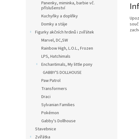
Panenky, miminka, barbie vč.
In
příslušenství
Kuchyňky a doplňky
Upoz
souč
Domky a stáje
zach
Figurky akčních hrdinů i zvířátek
Marvel, DC,SW
Rainbow High, L.O.L., Frozen
LPS, Hatchimals
Enchantimals, My little pony
GABBY'S DOLLHOUSE
Paw Patrol
Transformers
Draci
Sylvanian Families
Pokémon
Gabby's Dollhouse
Stavebnice
Zvířátka