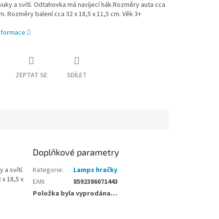
uky a svítí. Odtahovka má navíjecí hák.Rozměry auta cca
cm. Rozměry balení cca 32 x 18,5 x 11,5 cm. Věk 3+
informace
ZEPTAT SE
SDÍLET
Doplňkové parametry
 a svítí.
Kategorie
:
Lamps hračky
x 18,5 x
EAN
:
8592386071443
Položka byla vyprodána…