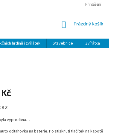
Přihlášení
NÁKUPNÍ
Prázdný košík
KOŠÍK
kčních hrdinů i zvířátek
Stavebnice
Zvířátka
Plyš
H
 Kč
taz
byla vyprodána…
auto odtahovka na baterie. Po stisknutí tlačítek na kapotě