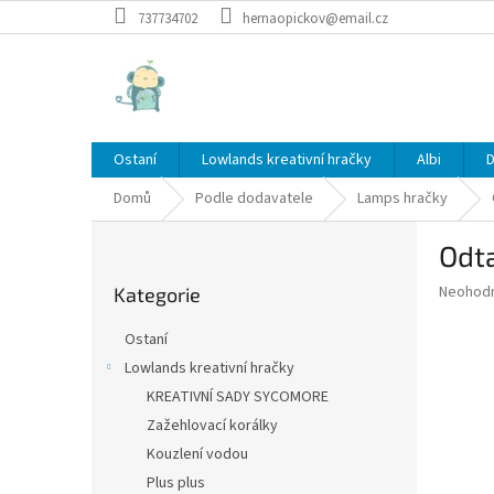
Přejít
737734702
hernaopickov@email.cz
na
obsah
Ostaní
Lowlands kreativní hračky
Albi
D
Domů
Podle dodavatele
Lamps hračky
P
Odt
o
Přeskočit
s
Průměr
Neohod
Kategorie
kategorie
t
hodnoce
r
produkt
Ostaní
a
je
Lowlands kreativní hračky
0,0
n
z
KREATIVNÍ SADY SYCOMORE
n
5
í
Zažehlovací korálky
hvězdič
p
Kouzlení vodou
a
Plus plus