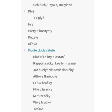
Schleich, Bayala, Bullyland
Plyš
TY plyš
Hry
Párty a kostýmy
Puzzle
Dřevo
Podle dodavatele
Blackfire hry a ostaní
Rappa hračky, kostými a jiné
Jacquelyn vlasové doplňky
Alltoys Bambule
EFKO hračky
Mikro hračky
MPK hračky
Wiky hračky
TAŠKA