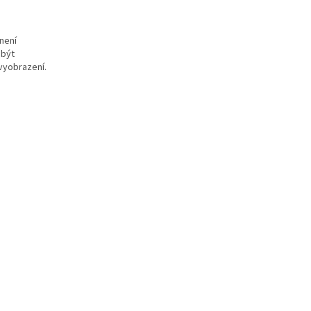
není
 být
vyobrazení.