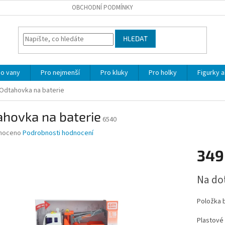
OBCHODNÍ PODMÍNKY
HLEDAT
o vany
Pro nejmenší
Pro kluky
Pro holky
Figurky a
Odtahovka na baterie
ahovka na baterie
6540
né
noceno
Podrobnosti hodnocení
ní
349
u
Měrná
Na do
cena:
ek.
Položka 
Plastové 