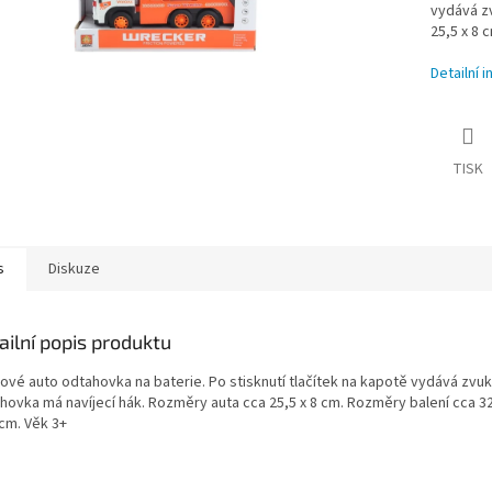
vydává zv
25,5 x 8 
Detailní 
TISK
s
Diskuze
ailní popis produktu
ové auto odtahovka na baterie. Po stisknutí tlačítek na kapotě vydává zvuky
hovka má navíjecí hák. Rozměry auta cca 25,5 x 8 cm. Rozměry balení cca 32 
 cm. Věk 3+