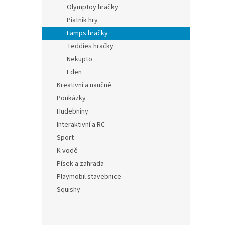
Olymptoy hračky
Piatnik hry
Lamps hračky
Teddies hračky
Nekupto
Eden
Kreativní a naučné
Poukázky
Hudebniny
Interaktivní a RC
Sport
K vodě
Písek a zahrada
Playmobil stavebnice
Squishy