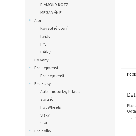
n
DIAMOND DOTZ
e
MEGAMÁNIE
l
Albi
Kouzelné čtení
Kvído
Hry
Dárky
Do vany
Pro nejmenší
Popi
Pro nejmenší
Pro kluky
Auta, motorky, letadla
Det
Zbraně
Plast
Hot Wheels
Odta
Vlaky
11,5
SIKU
Pro holky