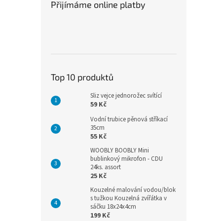
Přijímáme online platby
Top 10 produktů
Sliz vejce jednorožec svítící
59 Kč
Vodní trubice pěnová stříkací
35cm
55 Kč
WOOBLY BOOBLY Mini
bublinkový mikrofon - CDU
24ks. assort
25 Kč
Kouzelné malování vodou/blok
s tužkou Kouzelná zvířátka v
sáčku 18x24x4cm
199 Kč