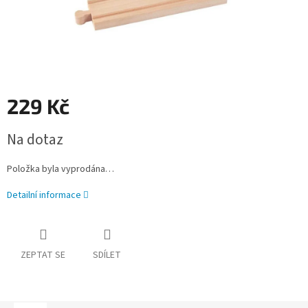
229 Kč
Měrná
Na dotaz
cena:
Položka byla vyprodána…
Detailní informace
ZEPTAT SE
SDÍLET