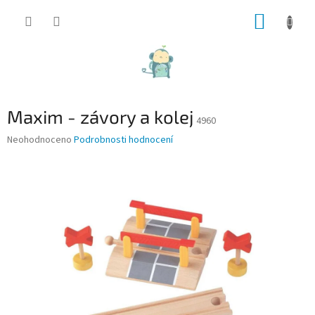
Přejít
NÁKUP
na
obsah
KOŠÍK
Maxim - závory a kolej
4960
Průměrné
Neohodnoceno
Podrobnosti hodnocení
hodnocení
produktu
je
0,0
z
5
hvězdiček.