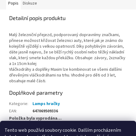
Popis
Diskuze
Detailní popis produktu
Malý železniční přejezd, podporovaný dopravnímy značkami,
přinese možnost křižovat železnici auty, které jak je známo do
kolejiště vjíždějí s velkou opatrností. Díky pohyblivým závorám,
dáte jasně najevo, že se blíží rychlý osobní nebo těžký nákladní
vlak, který smete každou překážku. Obsahuje: závory, 2xznačky
a 1x 15cm kolej
Vláčkodráhy a doplňky Maxim lze kombinovat se všemi dalšími
dřevěnými vláčkodráhami na trhu. Vhodné pro děti od 3 let,
obsahuje malé části.
Doplňkové parametry
Kategorie
:
Lamps hračky
EAN
:
647069509336
Položka byla vyprodána…
Tento web používá soubory cookie. Dalším procházením