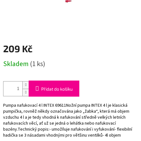
209 Kč
Měrná
Skladem
(1 ks)
cena:
Přidat do košíku
Pumpa nafukovací 4 l INTEX 69611Nožní pumpa INTEX 4 l je klasická
pumpička, rovněž někdy označována jako „žabka“, která má objem
vzduchu 4 l a je tedy vhodná k nafukování středně velkých letních
nafukovacích věcí, ať už se jedná o lehátka nebo nafukovací
bazény.Technický popis:- umožňuje nafukování i vyfukování- flexibilní
hadička se 3 násadami vhodnými pro většinu ventilků- 4l objem