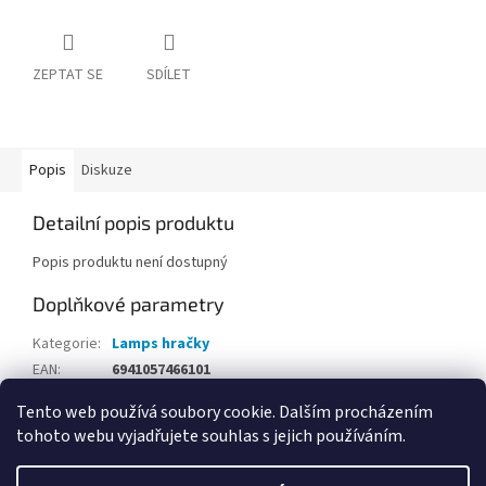
ZEPTAT SE
SDÍLET
Popis
Diskuze
Detailní popis produktu
Popis produktu není dostupný
Doplňkové parametry
Kategorie
:
Lamps hračky
EAN
:
6941057466101
Tento web používá soubory cookie. Dalším procházením
Z
tohoto webu vyjadřujete souhlas s jejich používáním.
á
Vytvořil Shoptet
p