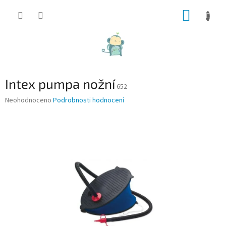
Přejít
NÁKUP
na
obsah
KOŠÍK
Intex pumpa nožní
652
Průměrné
Neohodnoceno
Podrobnosti hodnocení
hodnocení
produktu
je
0,0
z
5
hvězdiček.