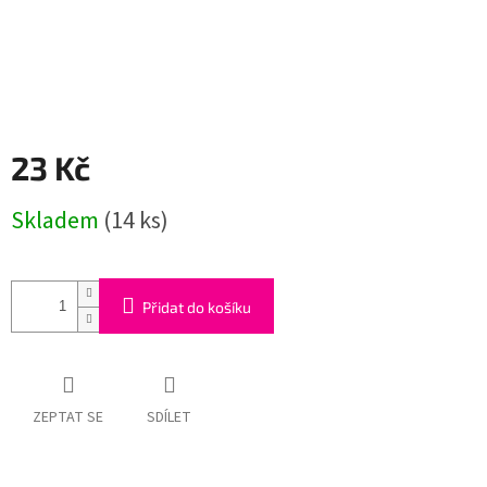
23 Kč
Měrná
Skladem
(14 ks)
cena:
Přidat do košíku
ZEPTAT SE
SDÍLET