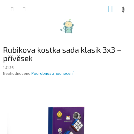
Přejít
NÁKUP
na
obsah
KOŠÍK
Rubikova kostka sada klasik 3x3 +
přívěsek
14136
Průměrné
Neohodnoceno
Podrobnosti hodnocení
hodnocení
produktu
je
0,0
z
5
hvězdiček.