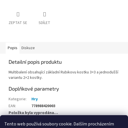
ZEPTAT SE
SDÍLET
Popis
Diskuze
Detailní popis produktu
Multibalení obsahující základní Rubikovu kostku 3×3 a jednodušší
variantu 2×2 kostky.
Doplňkové parametry
Kategorie
:
Hry
EAN
:
778988420003
Položka byla vyprodána…
Tento web používá soubory cookie. Dalším procházením