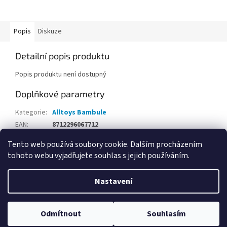
Popis
Diskuze
Detailní popis produktu
Popis produktu není dostupný
Doplňkové parametry
Kategorie
:
Alltoys Bambule
EAN
:
8712296067712
Tento web používá soubory cookie. Dalším procházením
Z
tohoto webu vyjadřujete souhlas s jejich používáním.
á
Vytvořil Shoptet
p
Nastavení
a
t
Copyright 2026
Hračky Opičkov Poděbrady
. Všechna práva
í
Odmítnout
Souhlasím
vyhrazena.
Upravit nastavení cookies