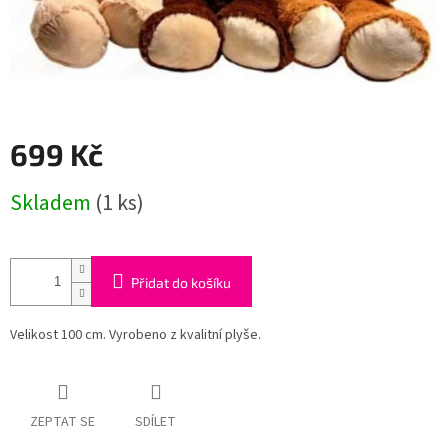
699 Kč
Měrná
Skladem
(1 ks)
cena:
Přidat do košíku
Velikost 100 cm. Vyrobeno z kvalitní plyše.
ZEPTAT SE
SDÍLET