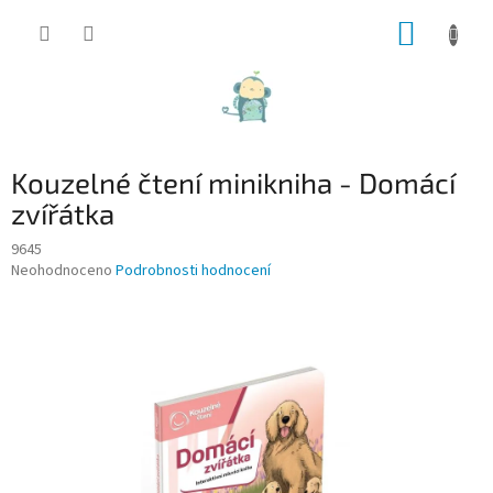
Přejít
NÁKUP
na
obsah
KOŠÍK
Kouzelné čtení minikniha - Domácí
zvířátka
9645
Průměrné
Neohodnoceno
Podrobnosti hodnocení
hodnocení
produktu
je
0,0
z
5
hvězdiček.