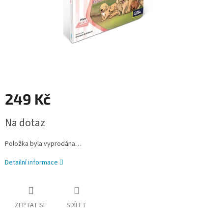
249 Kč
Měrná
Na dotaz
cena:
Položka byla vyprodána…
Detailní informace
ZEPTAT SE
SDÍLET