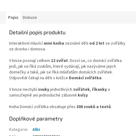
Popis
Diskuze
Detailní popis produktu
Interaktivní mluvící
mini kniha
seznámí děti
od 2 let
se zvířátky
ze dvorku i domova.
V knize poznají celkem
12 zvířat
. Dozví se, co domácí zvířátka
jedí, jak se říká zvukům, které vydávají, jak nazýváme jejich
domečky a také, jak se říká mláďatům domácích zvířátek.
Odpovědi čekají na děti v knížce
Domácí zvířátka
.
V knize nechybí
zvuky
jednotlivých
zvířátek
,
říkanky
a
samozřejmě ani jednoduché zábavné
kvízy
.
Kniha Domácí zvířátka obsahuje přes
300 zvuků a textů
.
Doplňkové parametry
Kategorie
:
Albi